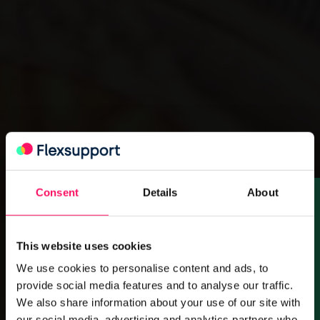
×
Consent
Details
About
Je eigen uitzendbureau starten in 2026?
Een vliegende start maken is geweldig,
This website uses cookies
maar de wet- en regelgeving (zoals de
We use cookies to personalise content and ads, to
nieuwe WTTA) kan overweldigend zijn.
provide social media features and to analyse our traffic.
We also share information about your use of our site with
our social media, advertising and analytics partners who