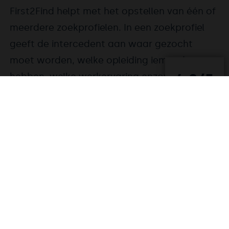
First2Find helpt met het opstellen van één of
meerdere zoekprofielen. In een zoekprofiel
geeft de intercedent aan waar gezocht
moet worden, welke opleiding iemand moet
hebben, welke werkervaring enzovoort. De
4,8/5
accountmanager is de expert die precies
weet hoe maximaal searchresultaat behaalt
kan worden.
2. E-mails ontvangen
Zodra het zoekprofiel actief is, worden door
First2Find e-mails met geschikte kandidaten