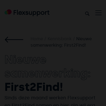
Home
/
Kennisbank
/
Nieuwe
samenwerking: First2Find!
Nieuwe
samenwerking:
First2Find!
Sinds deze maand werken Flexsupport
en First2Find samen en hier zijn wij erg