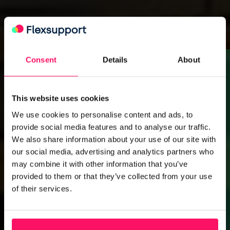
×
Consent
Details
About
Je eigen uitzendbureau starten in 2026?
Een vliegende start maken is geweldig,
This website uses cookies
maar de wet- en regelgeving (zoals de
We use cookies to personalise content and ads, to
nieuwe WTTA) kan overweldigend zijn.
provide social media features and to analyse our traffic.
We also share information about your use of our site with
our social media, advertising and analytics partners who
Meld je aan voor ons gratis webinar en
may combine it with other information that you’ve
leer precies wat je moet regelen om
provided to them or that they’ve collected from your use
succesvol te starten.
of their services.