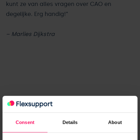
kunt ze van alles vragen over CAO en
degelijke. Erg handig!”
– Marlies Dijkstra
Anderen bekeken ook
Consent
Details
About